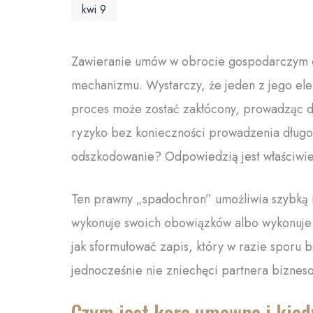
kwi 9
Zawieranie umów w obrocie gospodarczym c
mechanizmu. Wystarczy, że jeden z jego ele
proces może zostać zakłócony, prowadząc d
ryzyko bez konieczności prowadzenia długo
odszkodowanie? Odpowiedzią jest właściwi
Ten prawny „spadochron” umożliwia szybką i 
wykonuje swoich obowiązków albo wykonuje 
jak sformułować zapis, który w razie sporu
jednocześnie nie zniechęci partnera biznes
Czym jest kara umowna i kied