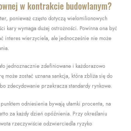
mownej w kontrakcie budowlanym?
ter, ponieważ często dotyczą wielomilionowych
ości kary wymaga dużej ostrożności. Powinna ona być
ć interes wierzyciela, ale jednocześnie nie może
nia.
ało jednoznacznie zdefiniowane i każdorazowo
ę może zostać uznana sankcja, która zbliża się do
albo zdecydowanie przekracza standardy rynkowe.
unktem odniesienia bywają ułamki procenta, na
to za każdy dzień opóźnienia. Przy określaniu
 kwota rzeczywiście odzwierciedla ryzyko