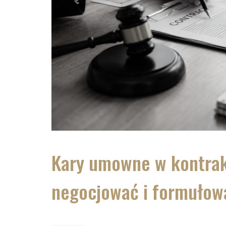
Kary umowne w kontrakt
negocjować i formułow