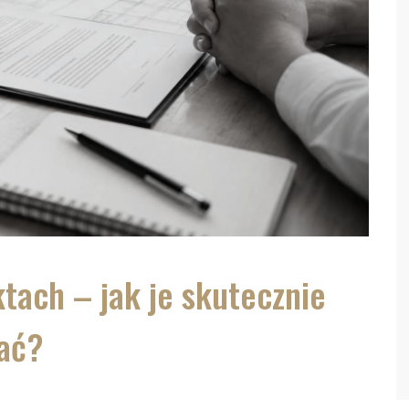
ach – jak je skutecznie
ać?